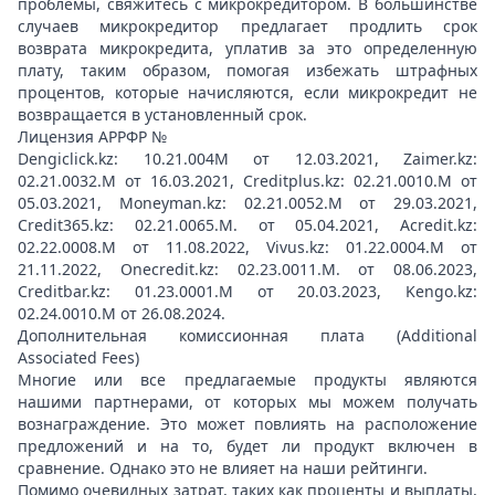
проблемы, свяжитесь с микрокредитором. В большинстве
случаев микрокредитор предлагает продлить срок
возврата микрокредита, уплатив за это определенную
плату, таким образом, помогая избежать штрафных
процентов, которые начисляются, если микрокредит не
возвращается в установленный срок.
Лицензия АРРФР №
Dengiclick.kz: 10.21.004М от 12.03.2021, Zaimer.kz:
02.21.0032.М от 16.03.2021, Creditplus.kz: 02.21.0010.M от
05.03.2021, Moneyman.kz: 02.21.0052.М от 29.03.2021,
Credit365.kz: 02.21.0065.M. от 05.04.2021, Acredit.kz:
02.22.0008.М от 11.08.2022, Vivus.kz: 01.22.0004.M от
21.11.2022, Onecredit.kz: 02.23.0011.M. от 08.06.2023,
Creditbar.kz: 01.23.0001.M от 20.03.2023, Kengo.kz:
02.24.0010.М от 26.08.2024.
Дополнительная комиссионная плата (Additional
Associated Fees)
Многие или все предлагаемые продукты являются
нашими партнерами, от которых мы можем получать
вознаграждение. Это может повлиять на расположение
предложений и на то, будет ли продукт включен в
сравнение. Однако это не влияет на наши рейтинги.
Помимо очевидных затрат, таких как проценты и выплаты,